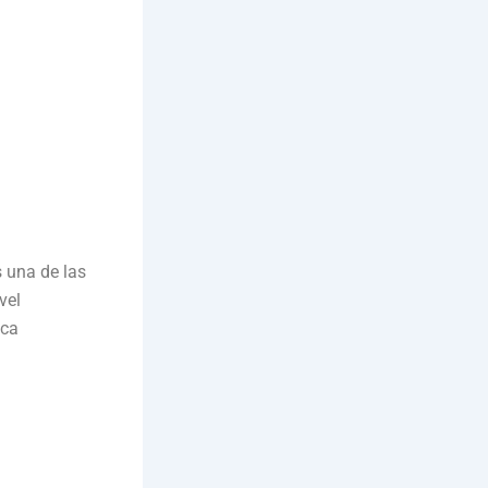
s una de las
vel
zca