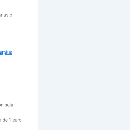
arlas o
erplus
n solar.
a de 1 euro.