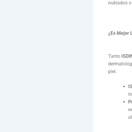
nublados o e
¿Es Mejor 
Tanto
ISDI
dermatológi
piel.
I
i
P
e
a