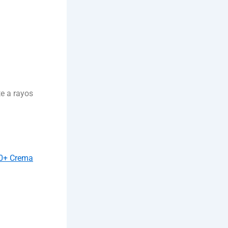
te a rayos
50+ Crema