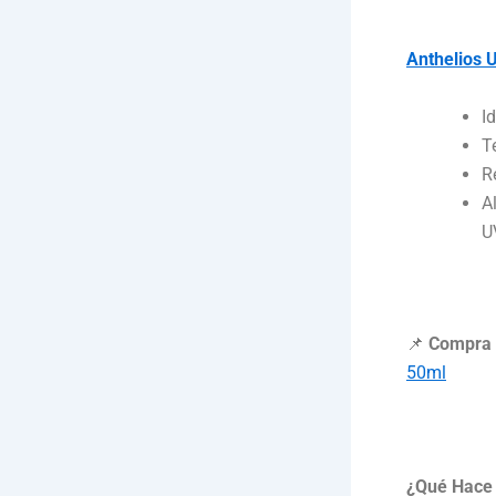
Anthelios 
I
T
R
A
U
📌
Compra 
50ml
¿Qué Hace 