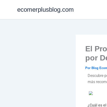
Ir
ecomerplusblog.com
al
contenido
El Pr
por D
Por
Blog Eco
Descubre po
más recome
¿Cuál es e