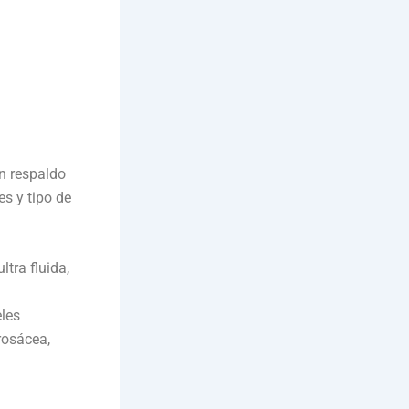
n respaldo
es y tipo de
tra fluida,
eles
rosácea,