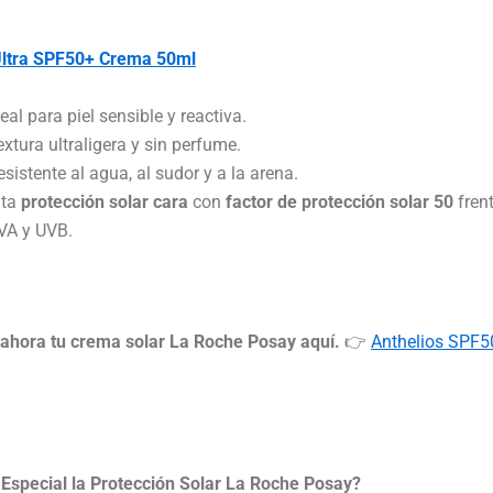
Ultra SPF50+ Crema 50ml
deal para piel sensible y reactiva.
extura ultraligera y sin perfume.
esistente al agua, al sudor y a la arena.
lta
protección solar cara
con
factor de protección solar 50
fren
VA y UVB.
ahora tu crema solar La Roche Posay aquí.
👉
Anthelios SPF
Especial la Protección Solar La Roche Posay?