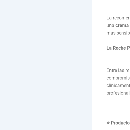
La recomend
una
crema 
más sensib
La Roche P
Entre las m
compromiso 
clínicamen
profesional
⭐ Producto