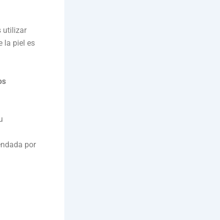
utilizar
 la piel es
os
u
mendada por