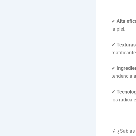
✔
Alta efi
la piel.
✔
Texturas
matificante
✔
Ingredie
tendencia a
✔
Tecnolo
los radicale
💡 ¿Sabías