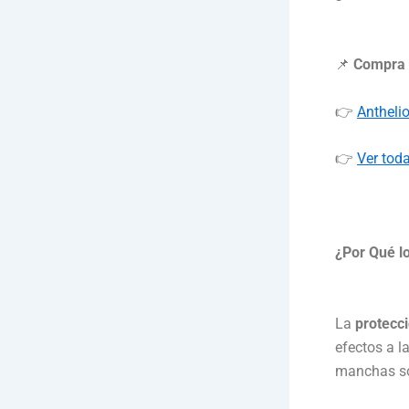
📌
Compra a
👉
Antheli
👉
Ver toda
¿Por Qué l
La
protecci
efectos a l
manchas sol