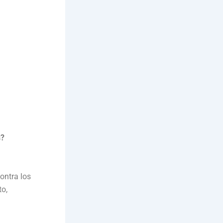
s?
ontra los
to,