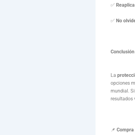
✅
Reaplica
✅
No olvid
Conclusión
La
protecc
opciones m
mundial. S
resultados v
📌
Compra a