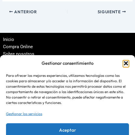
ANTERIOR
SIGUIENTE
Inicio
Compra Online
Sobre nosotros
Política de privacidad
Gestionar consentimiento
Términos y condiciones
Para ofrecer las mejores experiencias, utilizamos tecnologías como las
cookies para almacenar y/o acceder a la información del dispositivo. El
Contacto
consentimiento de estas tecnologías nos permitirá procesar datos como el
comportamiento de navegación o las identificaciones únicas en este sitio.
blog@ecomerplus.es
No consentir o retirar el consentimiento, puede afectar negativamente a
ciertas características y funciones.
Gestionar los servicios
Ingresa tu correo electrónico
Aceptar