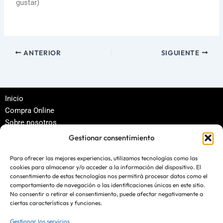
gustar)
ANTERIOR
SIGUIENTE
Inicio
Compra Online
Sobre nosotros
Política de privacidad
Gestionar consentimiento
Términos y condiciones
Para ofrecer las mejores experiencias, utilizamos tecnologías como las
cookies para almacenar y/o acceder a la información del dispositivo. El
Contacto
consentimiento de estas tecnologías nos permitirá procesar datos como el
comportamiento de navegación o las identificaciones únicas en este sitio.
blog@ecomerplus.es
No consentir o retirar el consentimiento, puede afectar negativamente a
ciertas características y funciones.
Gestionar los servicios