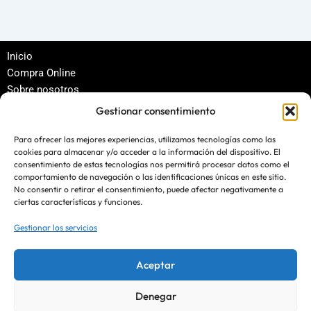
Inicio
Compra Online
Sobre nosotros
Política de privacidad
Gestionar consentimiento
Términos y condiciones
Para ofrecer las mejores experiencias, utilizamos tecnologías como las
cookies para almacenar y/o acceder a la información del dispositivo. El
Contacto
consentimiento de estas tecnologías nos permitirá procesar datos como el
comportamiento de navegación o las identificaciones únicas en este sitio.
blog@ecomerplus.es
No consentir o retirar el consentimiento, puede afectar negativamente a
ciertas características y funciones.
Gestionar los servicios
Ingresa tu correo electrónico
Aceptar
Denegar