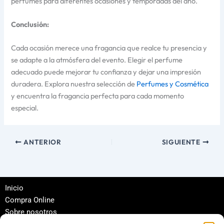
perfumes para diferentes ocasiones y temporadas del año.
Conclusión:
Cada ocasión merece una fragancia que realce tu presencia y
se adapte a la atmósfera del evento. Elegir el perfume
adecuado puede mejorar tu confianza y dejar una impresión
duradera. Explora nuestra selección de
Perfumes y Cosmética
y encuentra la fragancia perfecta para cada momento
especial.
ANTERIOR
SIGUIENTE
Inicio
Compra Online
Sobre nosotros