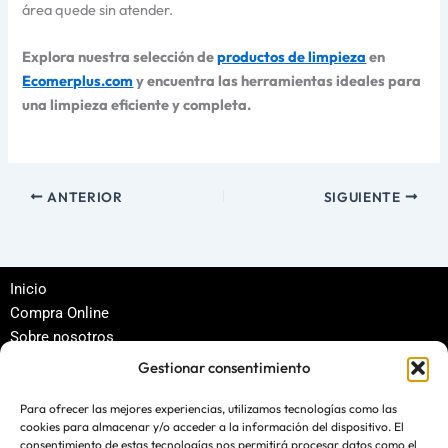
área quede sin atender.
Explora nuestra selección de
productos de limpieza
en
Ecomerplus.com
y encuentra las herramientas ideales para
una limpieza eficiente y completa.
ANTERIOR
SIGUIENTE
Inicio
Compra Online
Sobre nosotros
Política de privacidad
Gestionar consentimiento
Términos y condiciones
Para ofrecer las mejores experiencias, utilizamos tecnologías como las
cookies para almacenar y/o acceder a la información del dispositivo. El
Contacto
consentimiento de estas tecnologías nos permitirá procesar datos como el